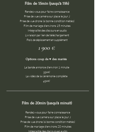
Film de 15min (jusqu'à 19h)
Rendez-vous pour faire connaissance
Prise de vue caméra sur place le jour J
Prise de vue drone (si bonne condition météo)
Film de mariage d'environs 15 minutes
Intégralité des discours en audio
Livraison par lien de téléchargement
Frais de déplacement en supplément
1 900 €
Options coup de ♥ des mariés
La bande annonce d'environ 1 minute
350€
La vidéo de la cérémonie complète
450€
Film de 20min (jusqu'à minuit)
Rendez-vous pour faire connaissance
Prise de vue caméra sur place le jour J
Prise de vue drone (si bonne condition météo)
Film de mariage d'environs 20 minutes
Intégralité des discours en audio