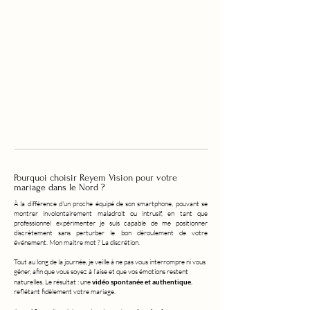
à partir de 550€
à partir de 550€
Second cadreur
Présence d’un 2ᵉ cadreur pour me permettre de réaliser un teaser
pendant le vin d’honneur et de diffuser les premières images du
Jour-J.
sur devis
Pourquoi choisir Reyem Vision pour votre
mariage dans le Nord ?
À la différence d'un proche équipé de son smartphone, pouvant se
montrer involontairement maladroit ou intrusif, en tant que
professionnel expérimenter je suis capable de me positionner
discrètement sans perturber le bon déroulement de votre
événement. Mon maitre mot ? La discrétion.
Tout au long de la journée, je veille à ne pas vous interrompre ni vous
gêner, afin que vous soyez à l’aise et que vos émotions restent
naturelles. Le résultat : une
vidéo spontanée et authentique
,
reflétant fidèlement votre mariage.