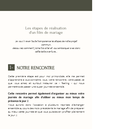
Les étapes de réalisation
d'un film de mariage
Je vous livre en toute transparence les étapes de notre projet
commun,
découvrez comment j'aime travailler et vous embarquer avec dans
cette belle aventure...
1-
NOTRE RENCONTRE
Cette première étape est pour moi primordiale, elle me permet
d’apprendre à vous connaitre, vous, votre rencontre, votre passé, ce
que vous aimez et surtout instaurer ce « feeling » qui nous
permettra de passer une super journée ensemble.
Cette rencontre permet également d’organiser au mieux votre
journée de mariage afin d’utiliser au mieux mon temps de
présence le jour J.
Nous aurons donc l'occasion à plusieurs reprises d'échanger
ensemble au cours des mois précédents le mariage afin de préparer
au mieux cette journée et que vous puissiez en profiter pleinement
le jour J.