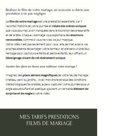
Réaliser le film de votre mariage, un souvenir à chérir, une
prestation à ne pas négliger
Le
film de votre mariage
est une prestation essentielle, car il
raconte l’histoire de votre journée et
relate des scènes uniques
que vous pourriez avoir manquées dans le tourbillon des préparatifs
et de la fête. Chaque visionnage vous apportera des
émotions
renouvelées
, comme si vous reviviez ce jour magique.
Votre vidéo n’est pas seulement pour vous : elle permet aussi à vos
proches absents de partager votre bonheur, et elle sera un précieux
héritage pour vos futurs enfants et petits-enfants, leur offrant un
témoignage vivant de cet événement unique
.
Ajouter des plans en drone pour sublimer votre mariage !
Imaginez des
plans aériens magnifiques
de votre lieu de mariage :
château, parc ou jardins… Avec mon drone et sous des conditions
météorologiques favorables, je peux capturer votre journée sous un
angle époustouflant et poétique, ajoutant un véritable
élément de
surprise et de magie
à votre vidéo.
MES TARIFS PRESTATIONS
FILMS DE MARIAGE