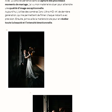
Avec 10 ans d’expérience dans la
capture des plus beaux
moments de mariage
, j’ai vu mon matériel évoluer pour atteindre
une
qualité d’image exceptionnelle
.
Aujourd’hui, j’utilise des caméras Sony Ultra HD 4K de dernière
génération, qui me permettent de filmer chaque instant avec
précision. Ensuite, je travaille la matière brute pour en
révéler
toute la beauté et l’intensité émotionnelle
.