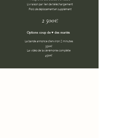
Livraison par lien de téléchargement
Frais de déplacement en supplément
2 500€
Options coup de ♥ des mariés
La bande annonce d'environ 2 minutes
350€
La vidéo de la cérémonie complète
450€
AUTRES PRESTATIONS
Before Day
After Day
​Séance de tournage de 3h
​Séance de tournage de
sur le lieu de votre choix avant le
3h à 4h
mariage
sur le lieu de votre choix
pour la diffusion sur écran géant le
après le mariage
Jour-J
Vidéo de 1 à 3 minutes +
Vidéo de 1 à 3 minutes
PHOTOS