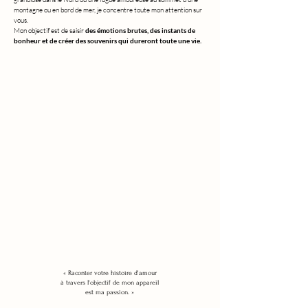
montagne ou en bord de mer, je concentre toute mon attention sur
vous.
Mon objectif est de saisir
des émotions brutes, des instants de
bonheur et de créer des souvenirs qui dureront toute une vie.
« Raconter votre histoire d'amour
à travers l'objectif de mon appareil
est ma passion. »