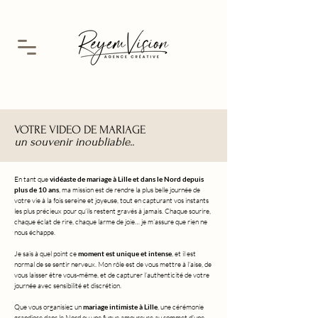
VOTRE VIDEO DE MARIAGE
un souvenir inoubliable..
En tant que
vidéaste de mariage à Lille et dans le Nord depuis
plus de 10 ans
, ma mission est de rendre la plus belle journée de
votre vie à la fois sereine et joyeuse, tout en capturant vos instants
les plus précieux pour qu’ils restent gravés à jamais. Chaque sourire,
chaque éclat de rire, chaque larme de joie… je m’assure que rien ne
nous échappe.
Je sais à quel point ce
moment est unique et intense
, et il est
normal de se sentir nerveux. Mon rôle est de vous mettre à l’aise, de
vous laisser être vous-même, et de capturer l’authenticité de votre
journée avec sensibilité et discrétion.
Que vous organisiez un
mariage intimiste à Lille
, une cérémonie
grandiose dans le Nord ou une fugue amoureuse au sommet d’une