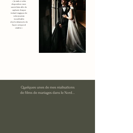
« Je mets à votre
disposition mon
savoir-faire afin de
capturer chaque
instant magique de
votre journée
inoubliable
et je le retranscris de
façon unique et
créative »
Quelques unes de mes réalisations
de films de mariages dans le Nord...