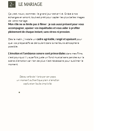
2-
LE MARIAGE
Ça y est, nous y sommes : le grand jour est arrivé. Grâce à nos
échanges en amont, tout est prêt pour capter les plus belles images
de votre mariage.
Mon rôle ne se limite pas à filmer : je suis aussi présent pour vous
accompagner, apaiser vos inquiétudes et vous aider à profiter
pleinement de chaque instant, sans stress ni pression.
Dès le matin, j’installe un
pour
cadre agréable, rangé et apaisant
que vos préparatifs se déroulent dans la meilleure atmosphère
possible.
dans mes films,
​L’émotion et l’ambiance sonore sont primordiales
c’est pourquoi il y a parfois juste un fond musical sans paroles sur la
scène d’émotion car rien de plus n’est nécessaire pour sublimer le
moment.​​
Découverte de Marie par son papa,
un moment authentique plein d'émotion
capturé en toute simplicité.